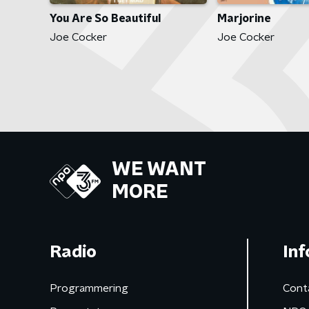
You Are So Beautiful
Marjorine
Joe Cocker
Joe Cocker
WE WANT
MORE
Radio
Inf
Programmering
Cont