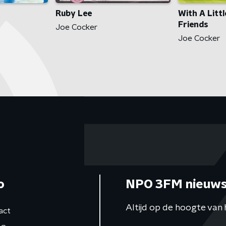
Ruby Lee
With A Litt
Friends
Joe Cocker
Joe Cocker
o
NPO 3FM nieuws
Altijd op de hoogte van 
act