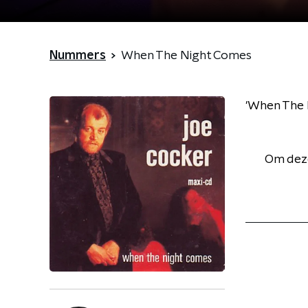
Nummers
When The Night Comes
'When The N
Om deze