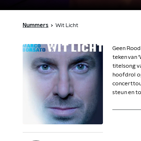
Nummers
Wit Licht
Geen Rood 
teken van ‘W
titelsong v
hoofdrol o
concerttou
steun en t