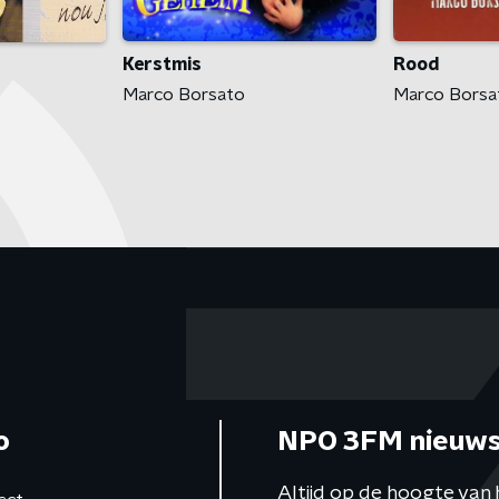
Kerstmis
Rood
Marco Borsato
Marco Borsa
o
NPO 3FM nieuws
Altijd op de hoogte van 