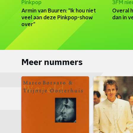
Pinkpop
3FM ni
Armin van Buuren: "Ik hou niet
Overal h
veel aan deze Pinkpop-show
dan in v
over"
Meer nummers