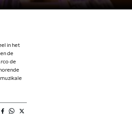
el in het
e en de
arco de
ehorende
 muzikale