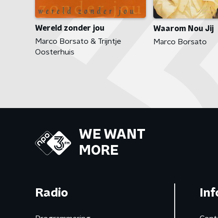
Wereld zonder jou
Waarom Nou Jij
Marco Borsato & Trijntje
Marco Borsato
Oosterhuis
WE WANT
MORE
Radio
Inf