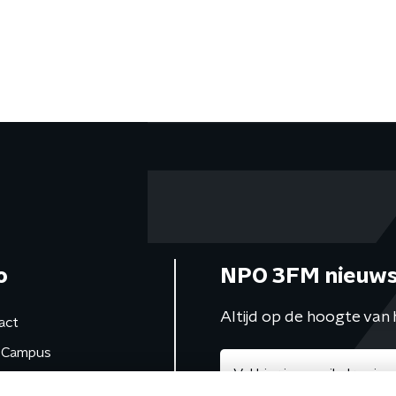
o
NPO 3FM nieuws
Altijd op de hoogte van 
act
Campus
de studio