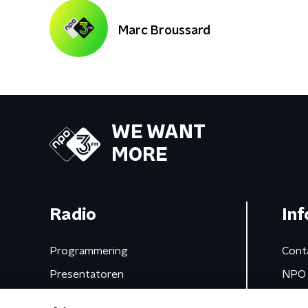
Marc Broussard
WE WANT
MORE
Radio
Inf
Programmering
Cont
Presentatoren
NPO 
Frequenties
App 