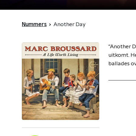
Nummers
Another Day
''Another D
uitkomt. H
ballades ove