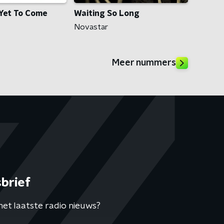
 Yet To Come
Waiting So Long
Novastar
Meer nummers
brief
het laatste radio nieuws?