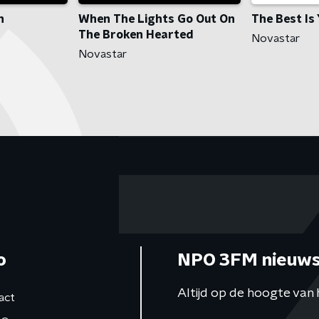
n
When The Lights Go Out On
The Best Is
The Broken Hearted
Novastar
Novastar
o
NPO 3FM nieuws
Altijd op de hoogte van 
act