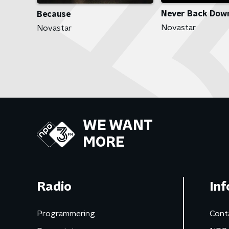
Never Back Dow
Because
Novastar
Novastar
WE WANT
MORE
Radio
Inf
Programmering
Cont