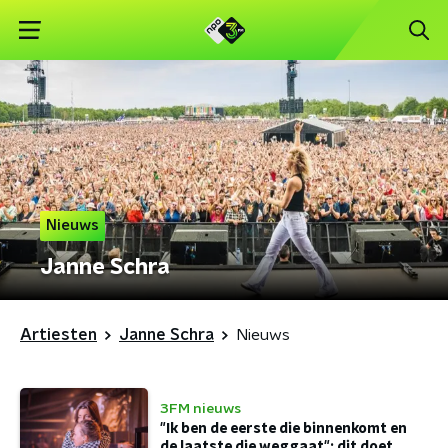
Nieuws
Janne Schra
Artiesten
Janne Schra
Nieuws
3FM nieuws
"Ik ben de eerste die binnenkomt en
de laatste die weggaat": dit doet