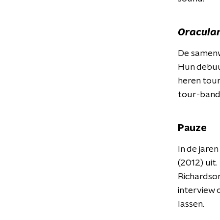
Oracular
De samenw
Hun debuu
heren tour
tour-band
Pauze
In de jar
(2012) uit.
Richardson
interview 
lassen.