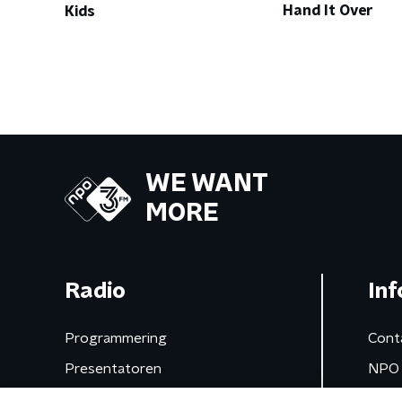
Hand It Over
Kids
WE WANT
MORE
Radio
Inf
Programmering
Cont
Presentatoren
NPO 
Frequenties
App 