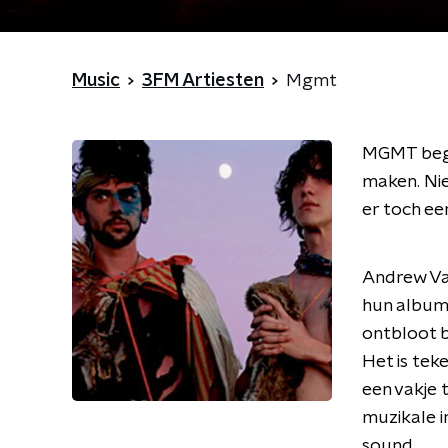
Music
3FM Artiesten
Mgmt
MGMT begin
maken. Nie
er toch ee
Andrew Van
hun album
ontbloot bo
Het is tek
een vakje 
muzikale i
sound.