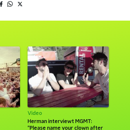
Video
Herman interviewt MGMT:
"Please name your clown after