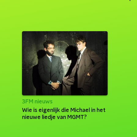
3FM nieuws
Wie is eigenlijk die Michael in het
nieuwe liedje van MGMT?