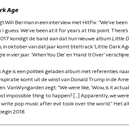
ark Age
gt Will Berman in een interview met HitFix: "We've been 
k I guess. We've been at it for years at this point. There'
 2017 kondigt de band aan dat hun nieuwe album
Little 
 in oktober van dat jaar komt titeltrack 'Little Dark Age
le in vier jaar. 'When You Die' en 'Hand It Over' verschijne
k Age is een politiek geladen album met referenties naa
inspiratie komt uit de winst van Donald Trump in de Am
en. VanWyngarden zegt: "We were like, 'Wow, is it actual
st impossible thing to happen? [...] Apparently, we wer
o write pop music after evil took over the world." Het 
 begin 2018.