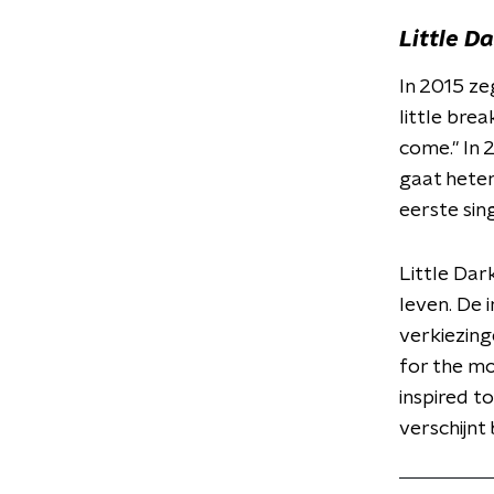
Little D
In 2015 ze
little brea
come." In
gaat heten,
eerste sing
Little Dar
leven. De 
verkiezing
for the mo
inspired t
verschijnt