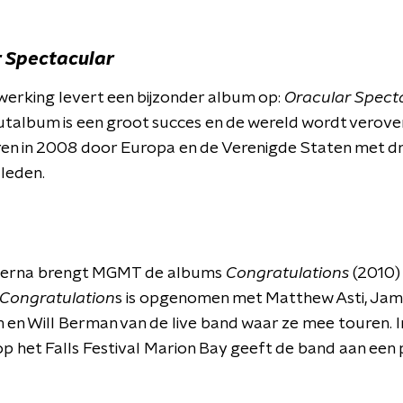
 Spectacular
erking levert een bijzonder album op:
Oracular Spect
talbum is een groot succes en de wereld wordt verove
en in 2008 door Europa en de Verenigde Staten met dr
leden.
en erna brengt MGMT de albums
Congratulations
(2010)
Congratulation
s is opgenomen met Matthew Asti, Ja
 en Will Berman van de live band waar ze mee touren. I
op het Falls Festival Marion Bay geeft de band aan een 