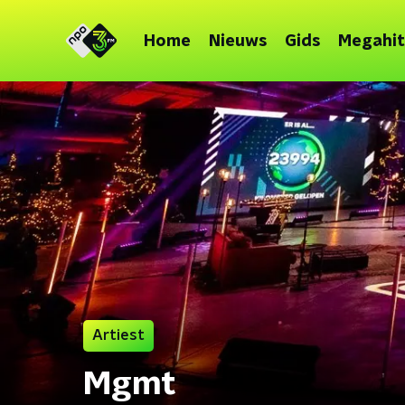
Home
Nieuws
Gids
Megahit
Artiest
Mgmt