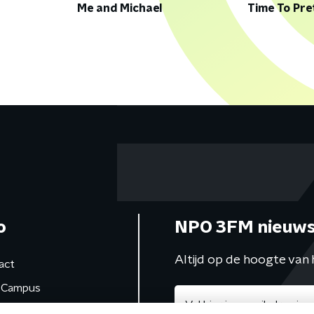
Me and Michael
Time To Pre
o
NPO 3FM nieuws
Altijd op de hoogte van 
act
Campus
de studio