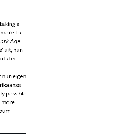
taking a
s more to
Dark Age
' uit, hun
n later.
r hun eigen
erikaanse
ly possible
e more
album