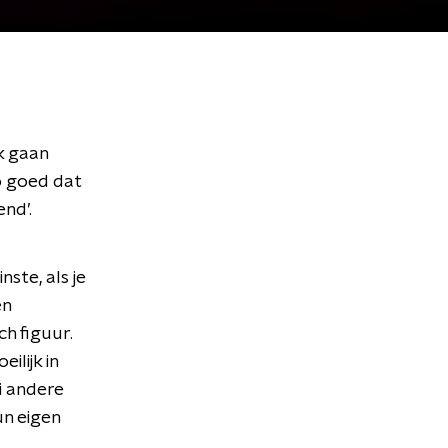
k gaan
o goed dat
nd’.
ste, als je
en
ch figuur.
ilijk in
i andere
un eigen