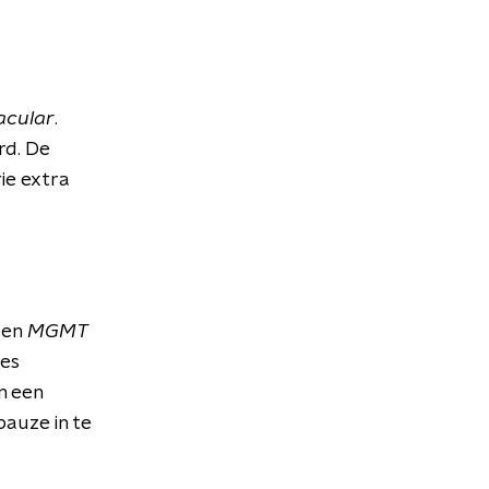
acular
.
rd. De
ie extra
 en
MGMT
mes
n een
pauze in te