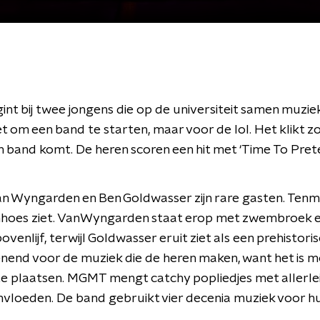
t bij twee jongens die op de universiteit samen muzie
t om een band te starten, maar voor de lol. Het klikt z
n band komt. De heren scoren een hit met ‘Time To Prete
 Wyngarden en Ben Goldwasser zijn rare gasten. Tenmin
hoes ziet. VanWyngarden staat erop met zwembroek 
venlijf, terwijl Goldwasser eruit ziet als een prehistoris
enend voor de muziek die de heren maken, want het is moe
te plaatsen. MGMT mengt catchy popliedjes met allerle
nvloeden. De band gebruikt vier decenia muziek voor h