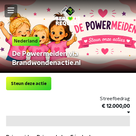
Nederland
De Powermeiden via
Brandwondenactie.nl
Steun deze actie
Streefbedrag
€ 12.000,00