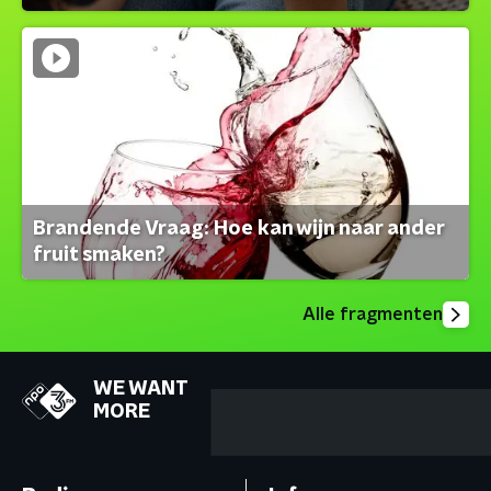
Brandende Vraag: Hoe kan wijn naar ander
fruit smaken?
Alle fragmenten
WE WANT
MORE