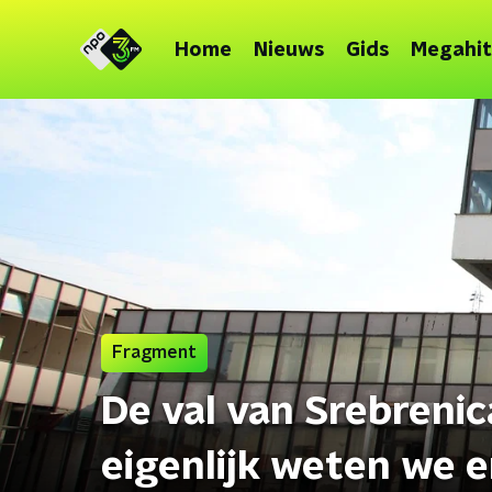
Home
Nieuws
Gids
Megahit
Fragment
De val van Srebrenic
eigenlijk weten we e