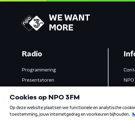
WE WANT
MORE
Radio
Inf
Programmering
Cont
Presentatoren
NPO 
Frequenties
App 
Gemist
Algemene voorwaarden
Privacybeleid