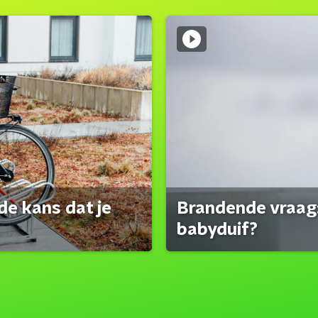
de kans dat je
Brandende vraag:
babyduif?