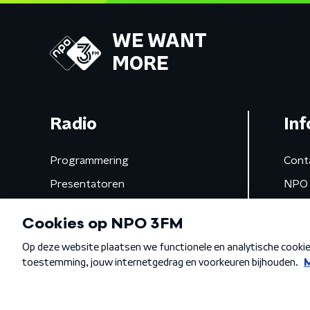
WE WANT
MORE
Radio
Inf
Programmering
Cont
Presentatoren
NPO 
Frequenties
App 
Gemist
Algemene voorwaarden
Privacybeleid