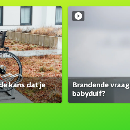
de kans dat je
Brandende vraag:
babyduif?