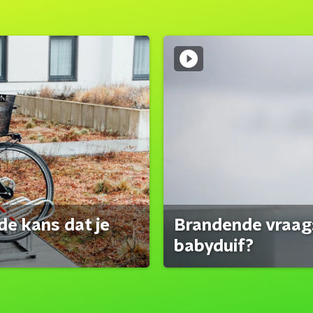
de kans dat je
Brandende vraag:
babyduif?