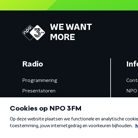
WE WANT
MORE
Radio
Inf
Programmering
Cont
Presentatoren
NPO 
Frequenties
App 
Gemist
Algemene voorwaarden
Privacybeleid