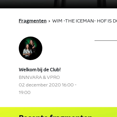
Fragmenten
WIM -THE ICEMAN- HOF IS D
Welkom bij de Club!
BNNVARA & VPRO
02 december 2020 16:00 -
19:00