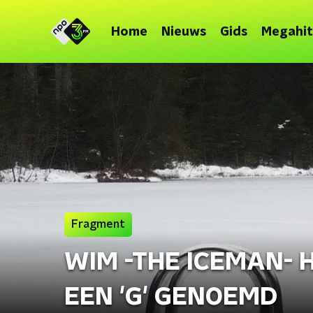
Home
Nieuws
Gids
Megahit
Fragment
WIM -THE ICEMAN- H
EEN 'G' GENOEMD