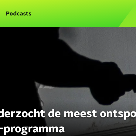
Podcasts
nderzocht de meest ontsp
tv-programma