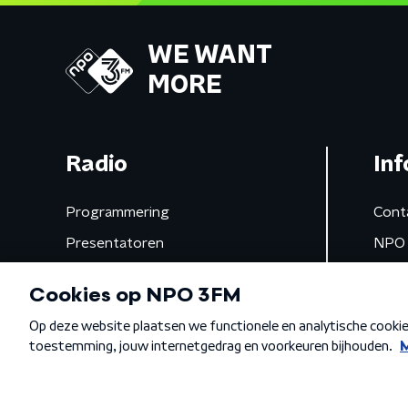
WE WANT
MORE
Radio
Inf
Programmering
Cont
Presentatoren
NPO 
Frequenties
App 
Gemist
Algemene voorwaarden
Privacybeleid