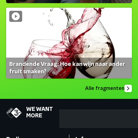
Brandende Vraag: Hoe kan wijn naar ander
fruit smaken?
Alle fragmenten
WE WANT
MORE