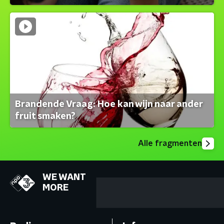
Brandende Vraag: Hoe kan wijn naar ander
fruit smaken?
Alle fragmenten
WE WANT
MORE