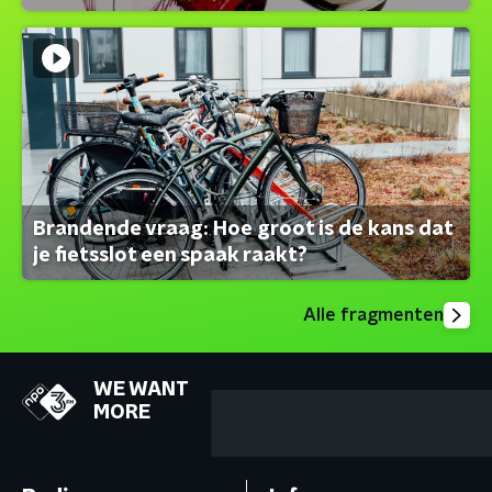
Brandende vraag: Hoe groot is de kans dat
je fietsslot een spaak raakt?
Alle fragmenten
WE WANT
MORE