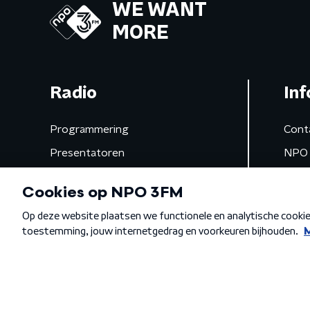
WE WANT
MORE
Radio
Inf
Programmering
Cont
Presentatoren
NPO 
Frequenties
App 
Gemist
Algemene voorwaarden
Privacybeleid