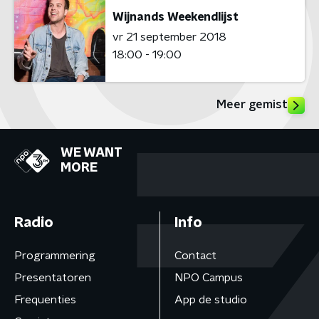
Wijnands Weekendlijst
vr 21 september 2018
18:00 - 19:00
Meer gemist
WE WANT
MORE
Radio
Info
Programmering
Contact
Presentatoren
NPO Campus
Frequenties
App de studio