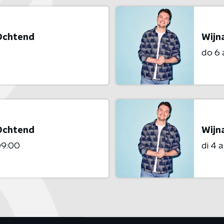
 Ochtend
Wijn
do 6
 Ochtend
Wijn
09:00
di 4 