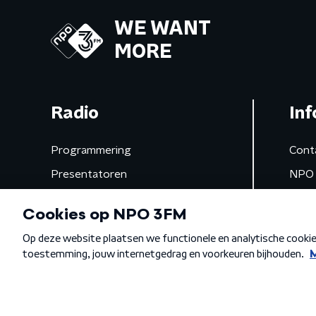
WE WANT
MORE
Radio
Inf
Programmering
Cont
Presentatoren
NPO 
Frequenties
App 
Gemist
Algemene voorwaarden
Privacybeleid