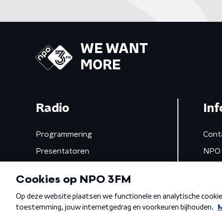
WE WANT
MORE
Radio
Inf
Programmering
Cont
Presentatoren
NPO 
Frequenties
App 
Gemist
Algemene voorwaarden
Privacybeleid