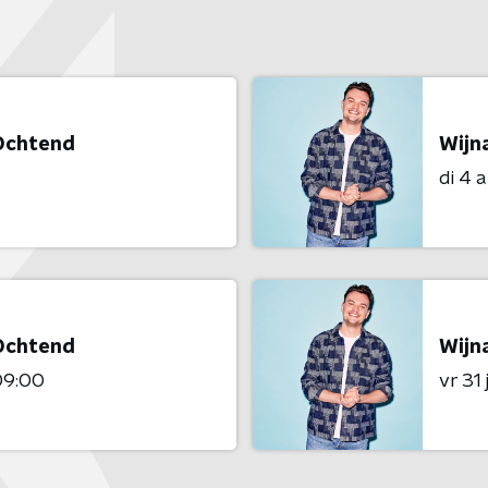
 Ochtend
Wijn
di 4 
 Ochtend
Wijn
09:00
vr 31 j