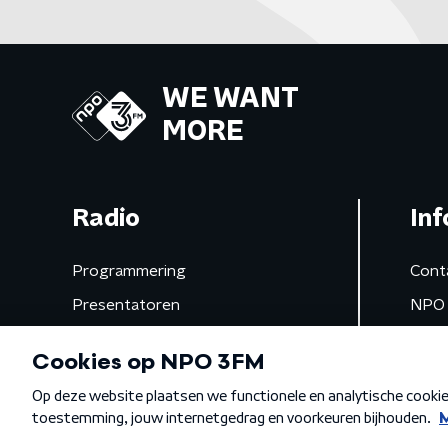
WE WANT
MORE
Radio
Inf
Programmering
Cont
Presentatoren
NPO 
Frequenties
App 
Gemist
Algemene voorwaarden
Privacybeleid