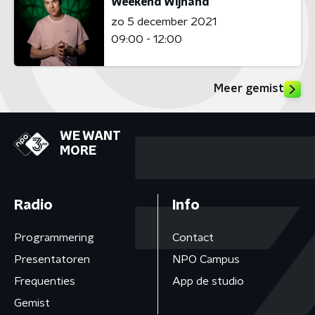
Weekend Wijnand
zo 5 december 2021
09:00 - 12:00
Meer gemist
WE WANT
MORE
Radio
Info
Programmering
Contact
Presentatoren
NPO Campus
Frequenties
App de studio
Gemist