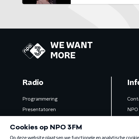
WE WANT
MORE
Radio
Inf
Programmering
Cont
Presentatoren
NPO 
Frequenties
App 
Gemist