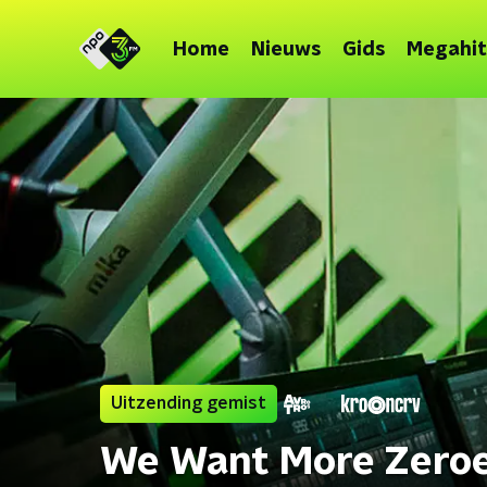
Home
Nieuws
Gids
Megahit
Uitzending gemist
We Want More Zero