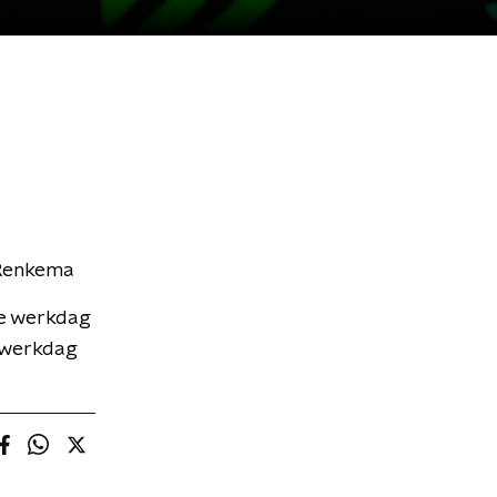
 Renkema
re werkdag
w werkdag