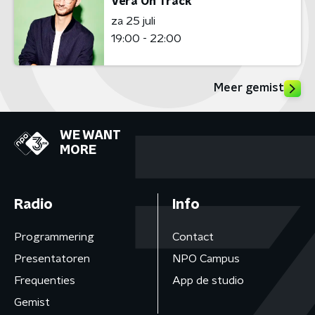
Vera On Track
za 25 juli
19:00 - 22:00
Meer gemist
WE WANT
MORE
Radio
Info
Programmering
Contact
Presentatoren
NPO Campus
Frequenties
App de studio
Gemist