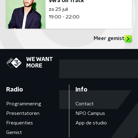
Vera On Track
za 25 juli
19:00 - 22:00
Meer gemist
WE WANT
MORE
Radio
Info
Programmering
Contact
Presentatoren
NPO Campus
Frequenties
App de studio
Gemist