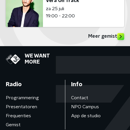
Vera On Track
za 25 juli
19:00 - 22:00
Meer gemist
WE WANT
MORE
Radio
Info
Programmering
Contact
Presentatoren
NPO Campus
Frequenties
App de studio
Gemist