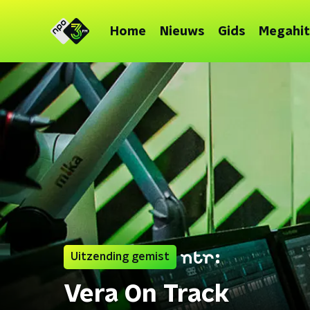
Home
Nieuws
Gids
Megahit
Uitzending gemist
Vera On Track