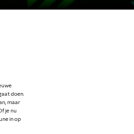
ieuwe
gaat doen.
aan, maar
f je nu
Tune in op