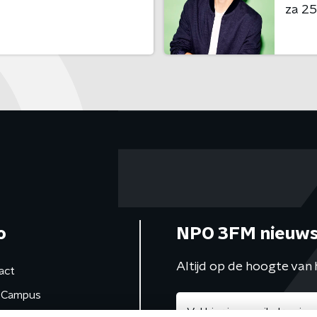
za 25 
o
NPO 3FM nieuws
Altijd op de hoogte van 
act
Campus