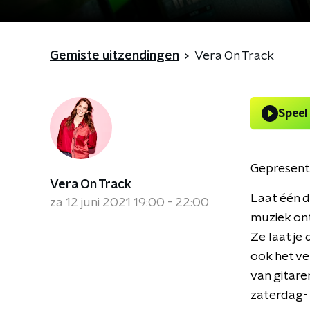
Gemiste uitzendingen
Vera On Track
Speel
Gepresent
Vera On Track
Laat één d
za 12 juni 2021 19:00 - 22:00
muziek ont
Ze laat je
ook het ve
van gitaren
zaterdag-