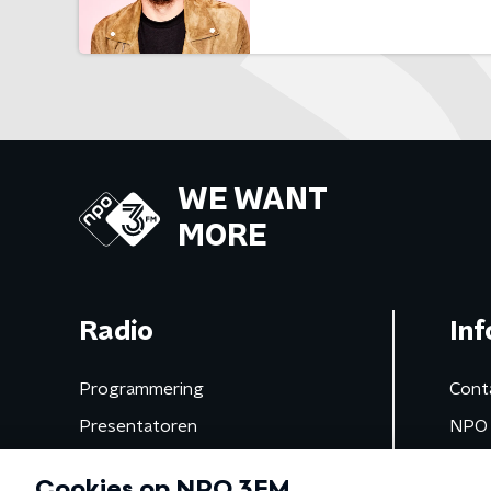
WE WANT
MORE
Radio
Inf
Programmering
Cont
Presentatoren
NPO 
Frequenties
App 