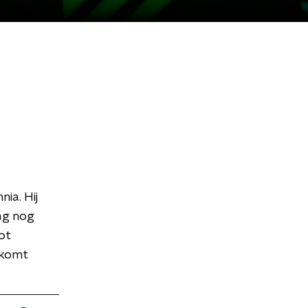
ia. Hij
ag nog
ot
 komt