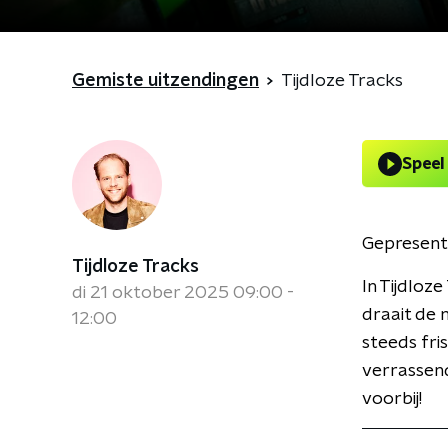
Gemiste uitzendingen
Tijdloze Tracks
Speel
Gepresent
Tijdloze Tracks
In Tijdloz
di 21 oktober 2025 09:00 -
draait de 
12:00
steeds fri
verrassend
voorbij!