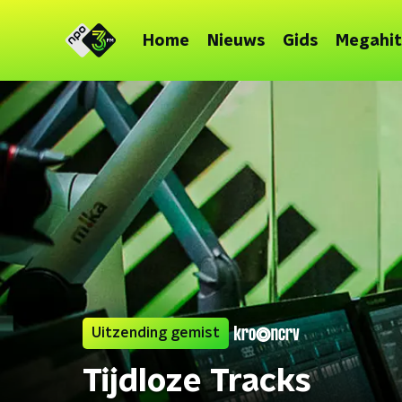
Home
Nieuws
Gids
Megahit
Uitzending gemist
Tijdloze Tracks