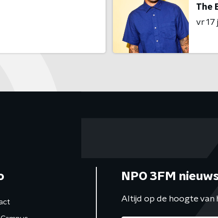
The 
vr 17 j
o
NPO 3FM nieuws
Altijd op de hoogte van 
act