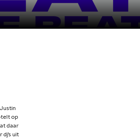
Justin
telt op
dat daar
dj’s uit