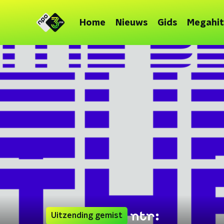
Home
Nieuws
Gids
Megahit
Uitzending gemist