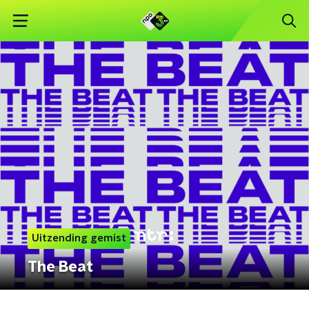
Uitzending gemist
The Beat