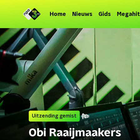
Home
Nieuws
Gids
Megahit
Uitzending gemist
Obi Raaijmaakers