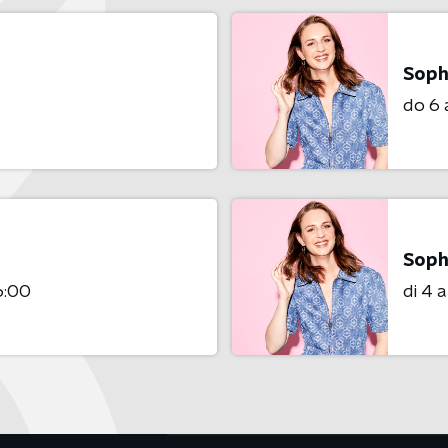
Soph
do 6
Soph
6:00
di 4 