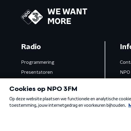
WE WANT
MORE
Radio
Inf
Programmering
Cont
Presentatoren
NPO 
Frequenties
App 
Gemist
Algemene voorwaarden
Privacybeleid