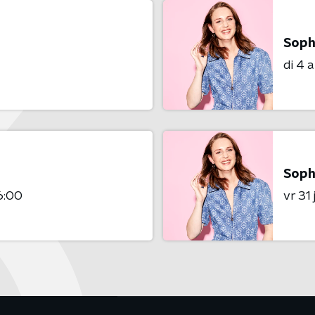
Soph
di 4 
Soph
6:00
vr 31 j