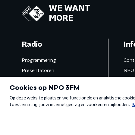
WE WANT
MORE
Radio
Inf
Programmering
Cont
Presentatoren
NPO 
Frequenties
App 
Gemist
Algemene voorwaarden
Privacybeleid