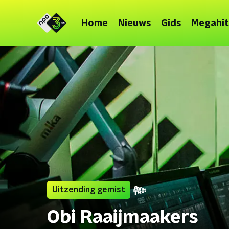
Home
Nieuws
Gids
Megahit
Uitzending gemist
Obi Raaijmaakers