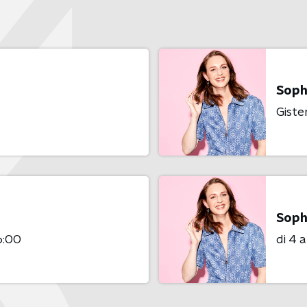
Soph
Giste
Soph
6:00
di 4 