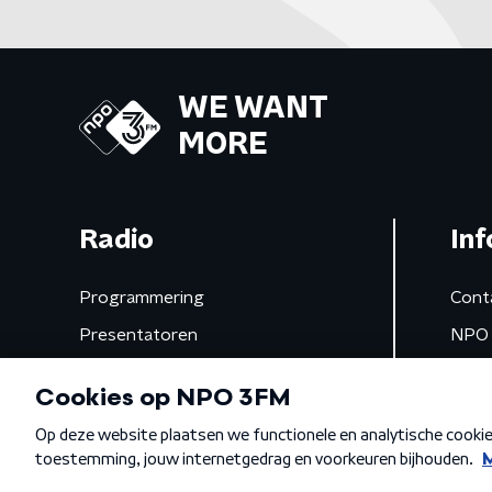
WE WANT
MORE
Radio
Inf
Programmering
Cont
Presentatoren
NPO 
Frequenties
App 
Gemist
Algemene voorwaarden
Privacybeleid