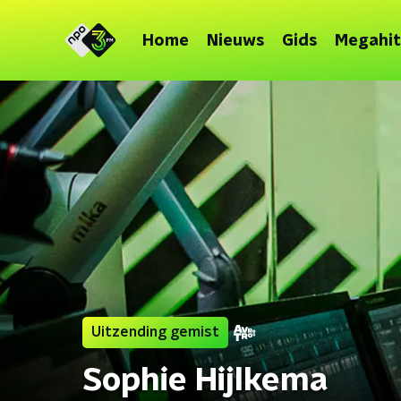
Home
Nieuws
Gids
Megahit
Uitzending gemist
Sophie Hijlkema