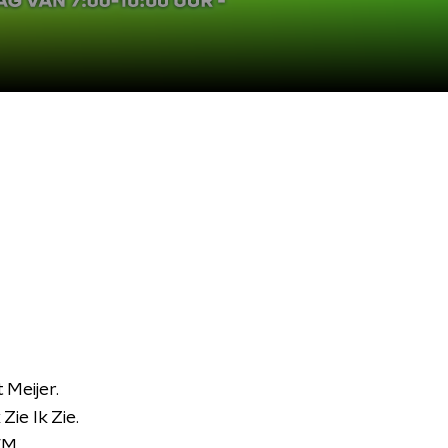
 Meijer.
ie Ik Zie.
FM.