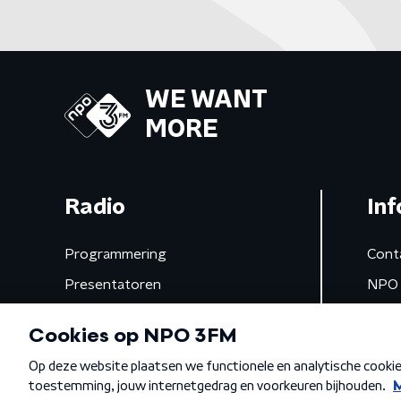
WE WANT
MORE
Radio
Inf
Programmering
Cont
Presentatoren
NPO 
Frequenties
App 
Gemist
Algemene voorwaarden
Privacybeleid