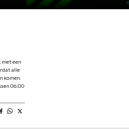
t met een
rdat alle
jn komen.
ussen 06:00