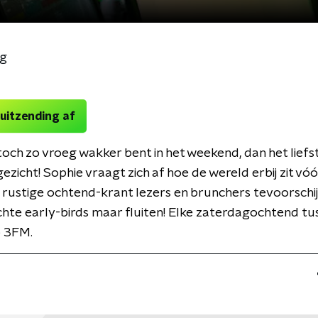
og
 uitzending af
 toch zo vroeg wakker bent in het weekend, dan het liefs
gezicht! Sophie vraagt zich af hoe de wereld erbij zit vóó
, rustige ochtend-krant lezers en brunchers tevoorschi
chte early-birds maar fluiten! Elke zaterdagochtend t
p 3FM.