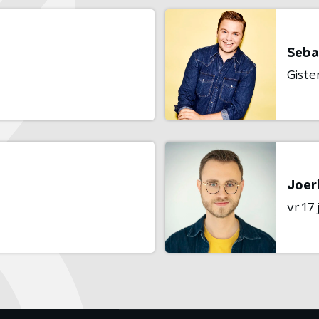
Seba
Giste
Joeri
vr 17 j