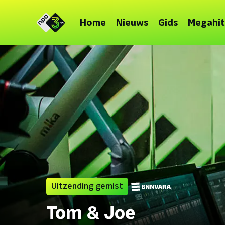
Home
Nieuws
Gids
Megahit
Uitzending gemist
Tom & Joe