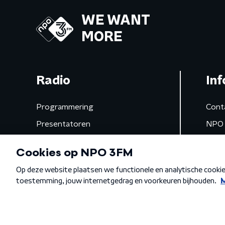
WE WANT
MORE
Radio
Inf
Programmering
Cont
Presentatoren
NPO 
Frequenties
App 
Gemist
Algemene voorwaarden
Privacybeleid