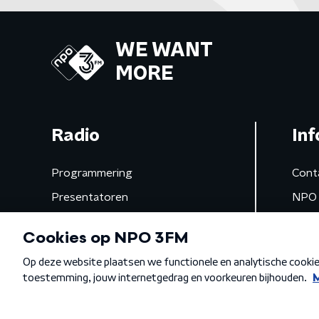
WE WANT
MORE
Radio
Inf
Programmering
Cont
Presentatoren
NPO 
Frequenties
App 
Gemist
Algemene voorwaarden
Privacybeleid