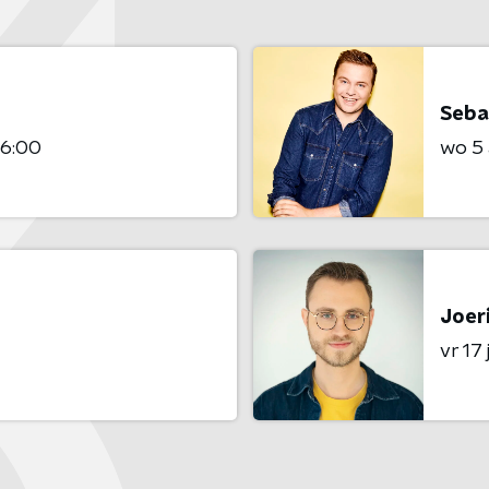
Seba
06:00
wo 5
Joeri
vr 17 j