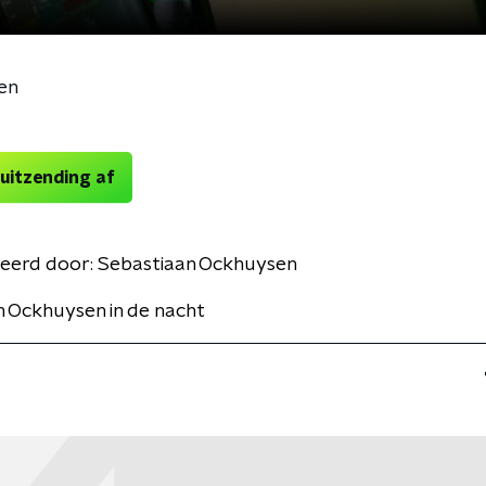
en
 uitzending af
eerd door:
Sebastiaan Ockhuysen
 Ockhuysen in de nacht