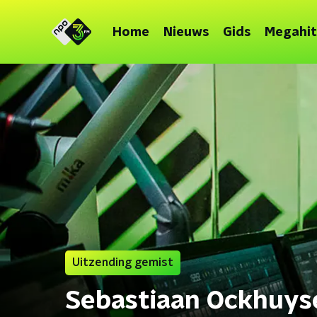
Home
Nieuws
Gids
Megahit
Uitzending gemist
Sebastiaan Ockhuys