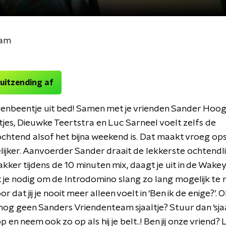
eam
 uitzending af
tenbeentje uit bed! Samen met je vrienden Sander Hoo
tjes, Dieuwke Teertstra en Luc Sarneel voelt zelfs de
htend alsof het bijna weekend is. Dat maakt vroeg op
lijker. Aanvoerder Sander draait de lekkerste ochtendli
akker tijdens de 10 minuten mix, daagt je uit in de Wak
t je nodig om de Introdomino slang zo lang mogelijk te
r dat jij je nooit meer alleen voelt in ‘Ben ik de enige?’. Oh
 nog geen Sanders Vriendenteam sjaaltje? Stuur dan ‘sjaa
en neem ook zo op als hij je belt..! Ben jij onze vriend? 