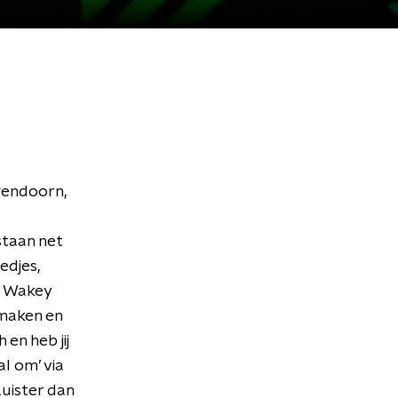
gendoorn,
staan net
edjes,
ey Wakey
 maken en
 en heb jij
l om’ via
Luister dan