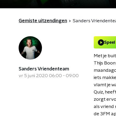
Gemiste uitzendingen
Sanders Vriendent
Speel
Met je bui
Thijs Boon
Sanders Vriendenteam
maandagoc
vr 5 juni 2020 06:00 - 09:00
iets makke
vlamt je w
Quiz, heef
zorgt ervoo
als vriend
de 3FM app 