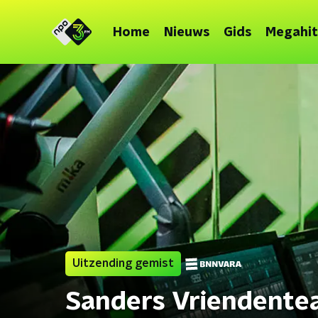
Home
Nieuws
Gids
Megahit
Uitzending gemist
Sanders Vriendent