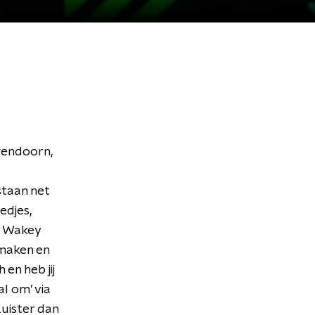
gendoorn,
staan net
edjes,
ey Wakey
 maken en
 en heb jij
l om’ via
Luister dan