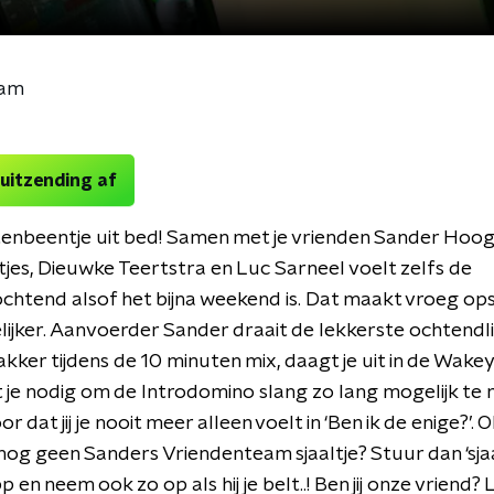
eam
 uitzending af
tenbeentje uit bed! Samen met je vrienden Sander Hoo
tjes, Dieuwke Teertstra en Luc Sarneel voelt zelfs de
htend alsof het bijna weekend is. Dat maakt vroeg op
lijker. Aanvoerder Sander draait de lekkerste ochtendli
akker tijdens de 10 minuten mix, daagt je uit in de Wak
t je nodig om de Introdomino slang zo lang mogelijk te
r dat jij je nooit meer alleen voelt in ‘Ben ik de enige?’. Oh
 nog geen Sanders Vriendenteam sjaaltje? Stuur dan ‘sjaa
en neem ook zo op als hij je belt..! Ben jij onze vriend? 