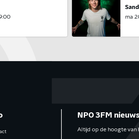
Sand
9:00
ma 20
o
NPO 3FM nieuws
Altijd op de hoogte van 
act