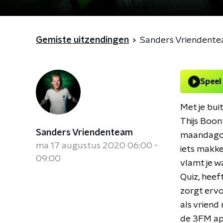
Gemiste uitzendingen
Sanders Vriendent
Speel
Met je bui
Thijs Boon
Sanders Vriendenteam
maandagoc
ma 17 augustus 2020 06:00 -
iets makke
09:00
vlamt je w
Quiz, heef
zorgt ervoo
als vriend
de 3FM app 