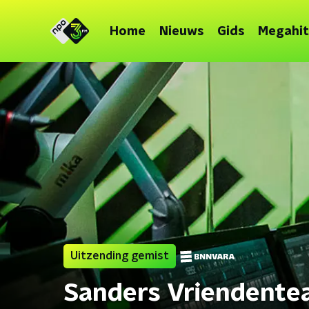
Home
Nieuws
Gids
Megahit
Uitzending gemist
Sanders Vriendent