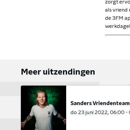
zorgt ervoo
als vriend
de 3FM app 
werkdageli
Meer uitzendingen
Sanders Vriendenteam
do 23 juni 2022
06:00 -