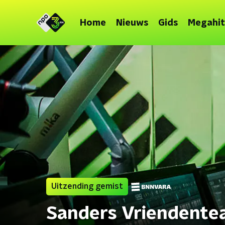
Home
Nieuws
Gids
Megahit
Uitzending gemist
Sanders Vriendent