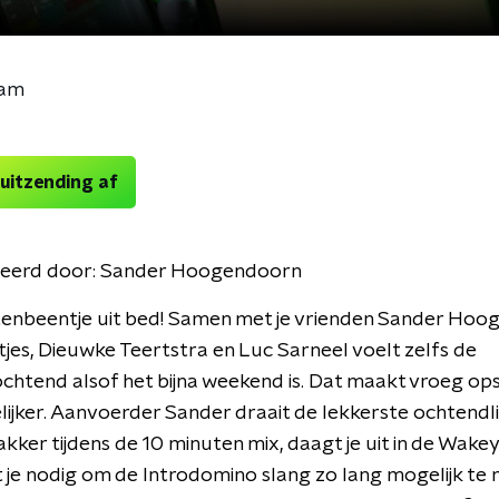
eam
 uitzending af
eerd door:
Sander Hoogendoorn
tenbeentje uit bed! Samen met je vrienden Sander Hoo
tjes, Dieuwke Teertstra en Luc Sarneel voelt zelfs de
htend alsof het bijna weekend is. Dat maakt vroeg op
lijker. Aanvoerder Sander draait de lekkerste ochtendli
akker tijdens de 10 minuten mix, daagt je uit in de Wak
t je nodig om de Introdomino slang zo lang mogelijk te