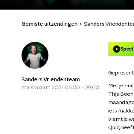
Gemiste uitzendingen
Sanders Vriendent
Speel
Gepresent
Sanders Vriendenteam
Met je bui
ma 8 maart 2021 06:00 - 09:00
Thijs Boon
maandagoc
iets makke
vlamt je w
Quiz, heef