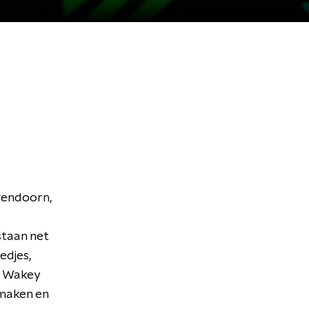
gendoorn,
staan net
edjes,
ey Wakey
 maken en