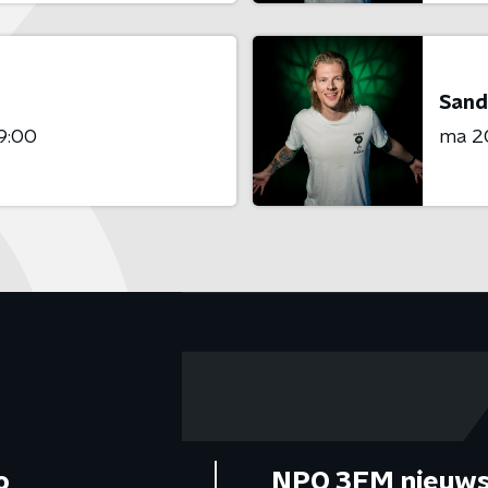
Sand
9:00
ma 20
o
NPO 3FM nieuws