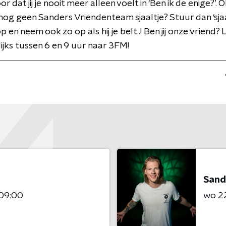
r dat jij je nooit meer alleen voelt in ‘Ben ik de enige?’. Oh
 nog geen Sanders Vriendenteam sjaaltje? Stuur dan ‘sjaa
en neem ook zo op als hij je belt..! Ben jij onze vriend? 
jks tussen 6 en 9 uur naar 3FM!
Sand
 09:00
wo 22