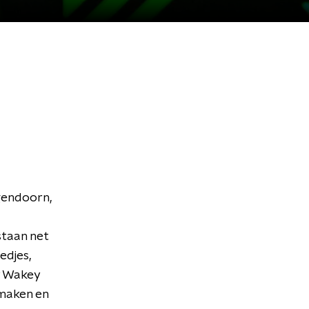
gendoorn,
staan net
edjes,
ey Wakey
 maken en