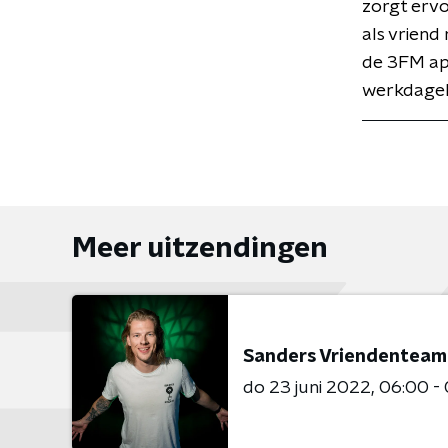
zorgt ervoo
als vriend
de 3FM app 
werkdageli
Meer uitzendingen
Sanders Vriendenteam
do 23 juni 2022
06:00 -