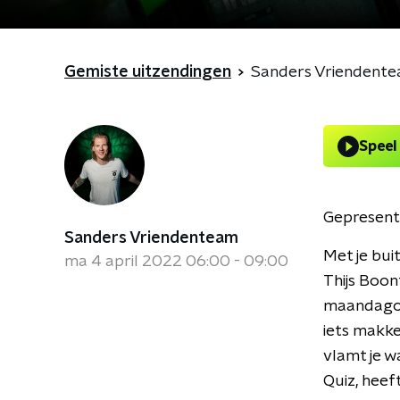
Gemiste uitzendingen
Sanders Vriendent
Speel
Gepresent
Sanders Vriendenteam
Met je bui
ma 4 april 2022 06:00 - 09:00
Thijs Boon
maandagoc
iets makke
vlamt je w
Quiz, heef