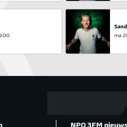
Sand
9:00
ma 20
o
NPO 3FM nieuws