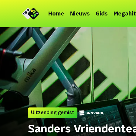
Home
Nieuws
Gids
Megahit
Uitzending gemist
Sanders Vriendent