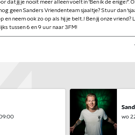
r dat jij je nooit meer alleen voelt in ‘Ben ik de enige?’. Oh
 nog geen Sanders Vriendenteam sjaaltje? Stuur dan ‘sjaa
en neem ook zo op als hij je belt..! Ben jij onze vriend? 
jks tussen 6 en 9 uur naar 3FM!
Sand
 09:00
wo 22