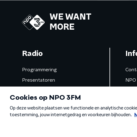
WE WANT
MORE
Radio
Inf
Programmering
Cont
Presentatoren
NPO 
Frequenties
App 
Gemist
Algemene voorwaarden
Privacybeleid