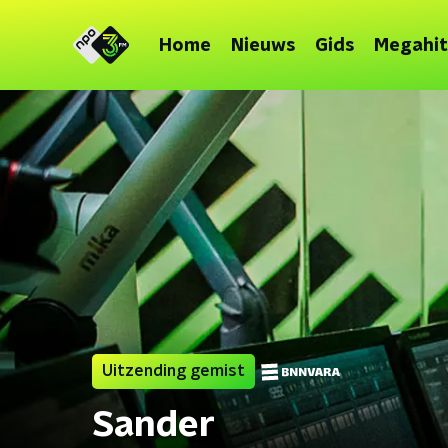
Home
Nieuws
Gids
Megahit
Uitzending gemist
Sander