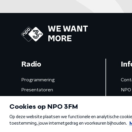
WE WANT
MORE
Radio
Inf
Programmering
Cont
Presentatoren
NPO 
Frequenties
App 
Gemist
Algemene voorwaarden
Privacybeleid