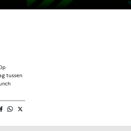
 Op
dag tussen
lunch