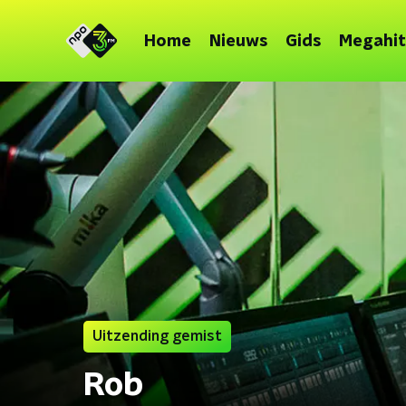
Home
Nieuws
Gids
Megahit
Uitzending gemist
Rob