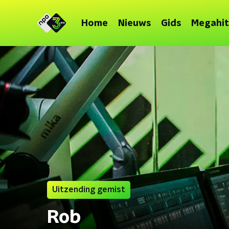
Home
Nieuws
Gids
Megahit
Uitzending gemist
Rob