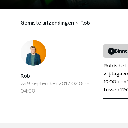
Gemiste uitzendingen
Rob
Binne
Rob is hét
vrijdagavo
Rob
19:00u en 
za 9 september 2017 02:00 -
tussen 12:
04:00