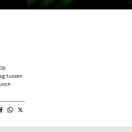
 Op
dag tussen
lunch