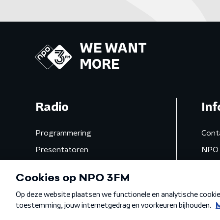
WE WANT
MORE
Radio
Inf
Programmering
Cont
Presentatoren
NPO 
Frequenties
App 
Gemist
Algemene voorwaarden
Privacybeleid