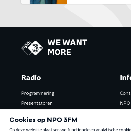
WE WANT
MORE
Radio
Inf
Programmering
Cont
Presentatoren
NPO 
Frequenties
App 
Gemist