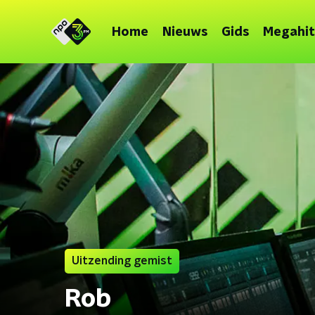
Home
Nieuws
Gids
Megahit
Uitzending gemist
Rob