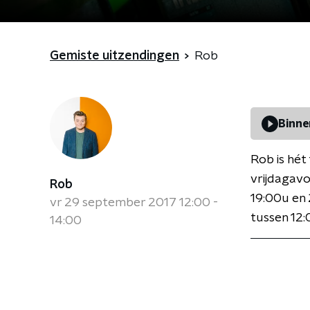
Gemiste uitzendingen
Rob
Binne
Rob is hét
vrijdagavo
Rob
19:00u en 
vr 29 september 2017 12:00 -
tussen 12:
14:00