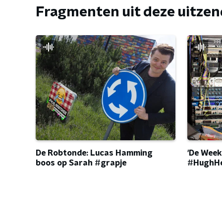
Fragmenten uit deze uitze
'De Week
De Robtonde: Lucas Hamming
#HughHe
boos op Sarah #grapje