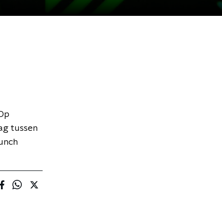
 Op
dag tussen
lunch