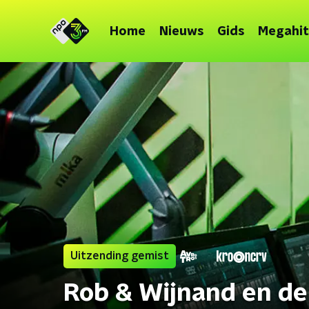
Home
Nieuws
Gids
Megahit
Uitzending gemist
Rob & Wijnand en d