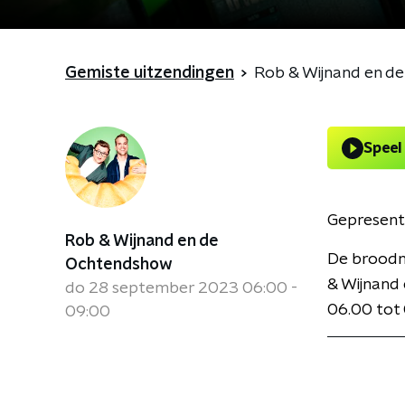
Gemiste uitzendingen
Rob & Wijnand en d
Speel
Gepresent
Rob & Wijnand en de
De broodno
Ochtendshow
& Wijnand 
do 28 september 2023 06:00 -
06.00 tot 
09:00