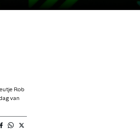
heutje Rob
kdag van