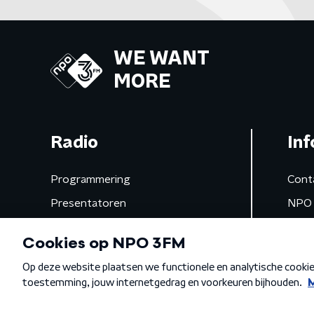
WE WANT
MORE
Radio
Inf
Programmering
Cont
Presentatoren
NPO 
Frequenties
App 
Gemist
Algemene voorwaarden
Privacybeleid