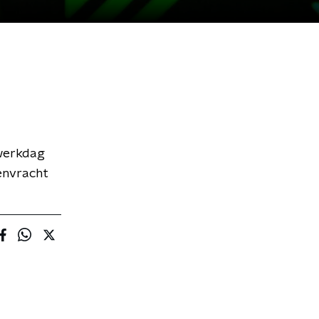
 werkdag
renvracht