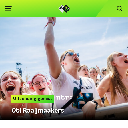
Uitzending gemist
Obi Raaijmaakers