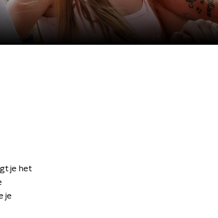
gt je het
e
 je