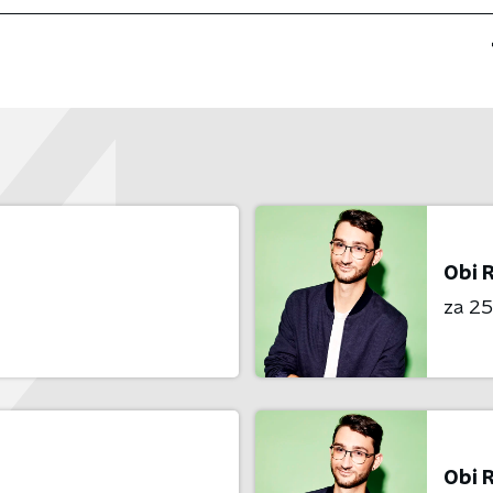
Obi 
za 25 
Obi 