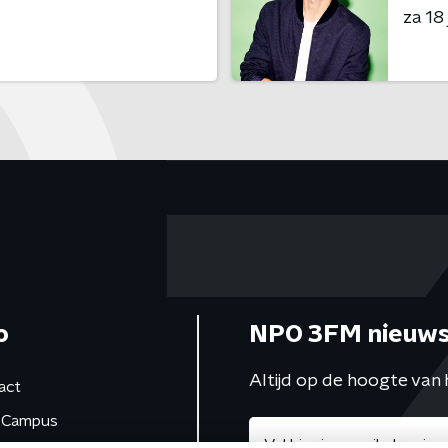
za 18 
o
NPO 3FM nieuws
Altijd op de hoogte van 
act
Campus