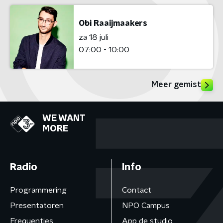
Obi Raaijmaakers
za 18 juli
07:00 - 10:00
Meer gemist
WE WANT
MORE
Radio
Info
Programmering
Contact
Presentatoren
NPO Campus
Frequenties
App de studio