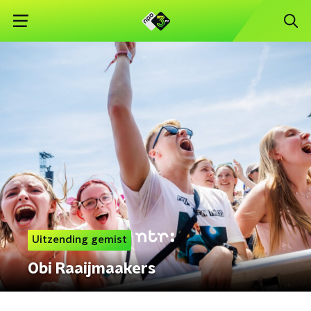
Uitzending gemist
Obi Raaijmaakers